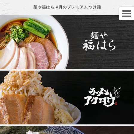
麺や福はら 4月のプレミアムつけ麺