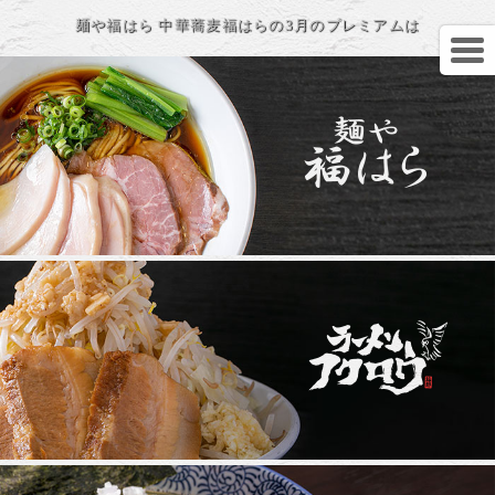
麺や福はら 中華蕎麦福はらの3月のプレミアムは