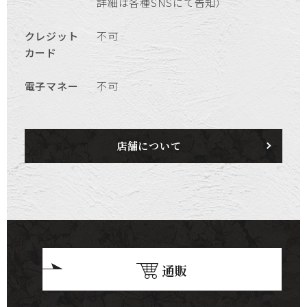
詳細は各種SNSにて告知）
クレジット
不可
カード
電子マネー
不可
店舗について
通販