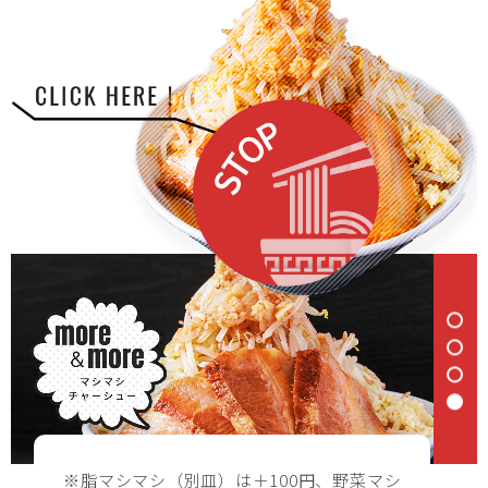
※脂マシマシ（別皿）は＋100円、野菜マシ