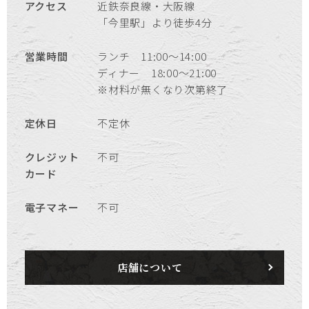
アクセス
近鉄奈良線・大阪線
「今里駅」より徒歩4分
営業時間
ランチ 11:00～14:00
ディナー 18:00～21:00
※材料が無くなり次第終了
定休日
不定休
クレジット
不可
カード
電子マネー
不可
店舗について