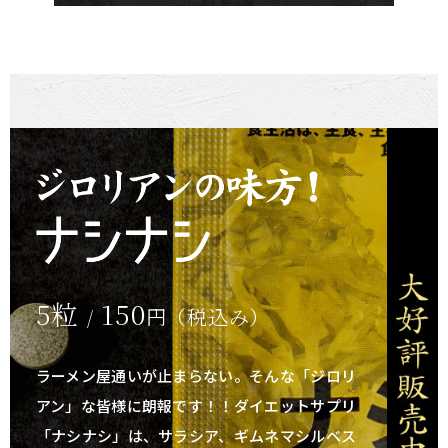
5粒
150
円（税込み）
/
ラーメン屋通いが止まらない。そんな「ジロリ
アン」な皆様に朗報です！！
ダイエットサプリ
「ナシナシ」は、サラシア、ギムネマシルベス