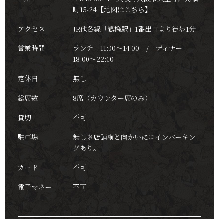
町15-24
【地図はこちら】
アクセス
JR他各線「鶴橋駅」1番出口より徒歩1分
営業時間
ランチ 11:00～14:00 / ディナー
18:00～22:00
定休日
無し
総席数
8席（カウンター席のみ）
貸切
不可
駐車場
無し※店舗横と向かいにコインパーキン
グあり。
カード
不可
電子マネー
不可