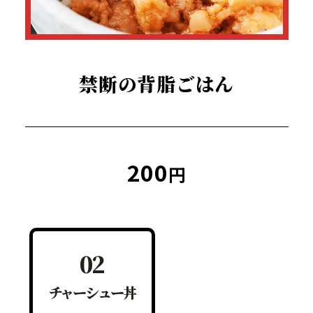
禁断の背脂ごはん
チャーシュー丼
200
300
円
円
02
ん
チャーシュー丼