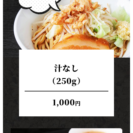
汁なし
（250g）
1,000
円