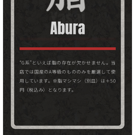
濃厚スープに強烈なパンチをもたらすニンニ
ク。無し、少なめ、並、マシ、マシマシのど
もやしとキャベツがどっさりと乗った“G
れでも無料となっています。明日への活力を
系”な一杯。通常からマシまで無料で増量可
“G系”といえば脂の存在が欠かせません。当
求める方はぜひマシマシで！
能です！※野菜マシマシ（別皿）は＋100円
店では国産のA等級のもののみを厳選して使
（税込み）となります。
用しています。※脂マシマシ（別皿）は＋50
円（税込み）となります。