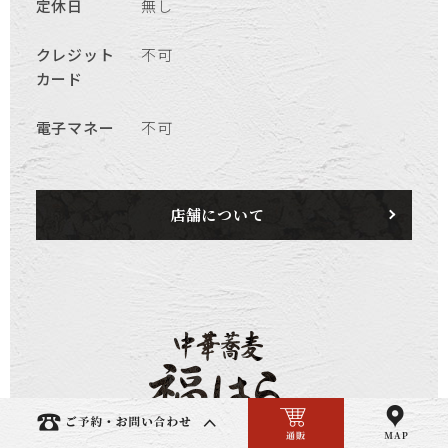
定休日
無し
クレジット
不可
カード
電子マネー
不可
店舗について
俊徳道駅すぐの