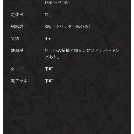
18:00～22:00
定休日
無し
総席数
8席（カウンター席のみ）
貸切
不可
駐車場
無し※店舗横と向かいにコインパーキン
グあり。
カード
不可
電子マネー
不可