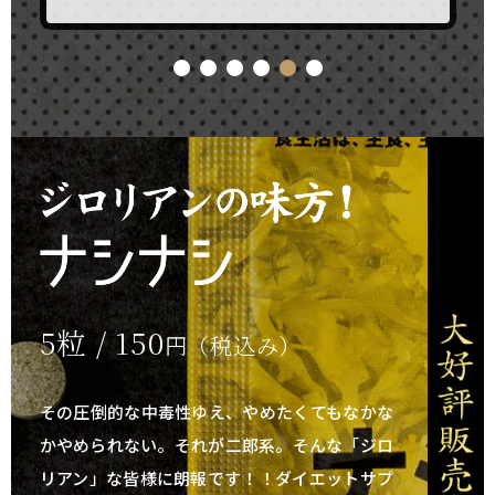
5粒 / 150
円（税込み）
その圧倒的な中毒性ゆえ、やめたくてもなかな
かやめられない。それが二郎系。
そんな「ジロ
リアン」な皆様に朗報です！！ダイエットサプ