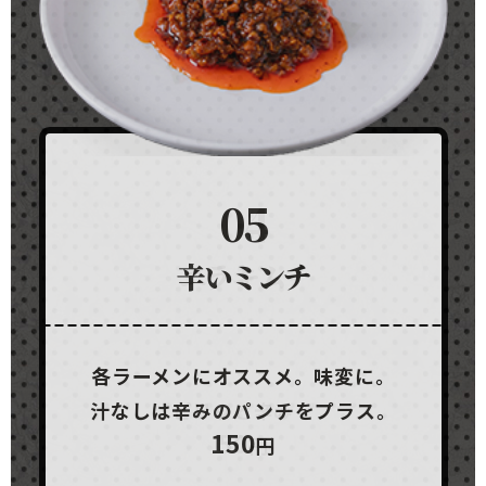
05
02
03
04
07
01
とろけるチーズ
うずら玉子
辛いミンチ
ニラキムチ
粉チーズ
豚
各ラーメンにオススメ。味変に。
各ラーメンにオススメ。味変に。
ちょっと物足りない時に。
各ラーメンにオススメ。
各ラーメンにオススメ。
汁なしにおススメ。
150
300
汁なしは辛みのパンチをプラス。
汁なしはピリッと辛みをプラス。
1枚
濃厚まろやかな味へ。
より濃厚に。
箸休めに。
円 / 3枚
円
50
100
150
100
50
450
100
2個
5枚
円 / 5個
円
円
円
円
円
円