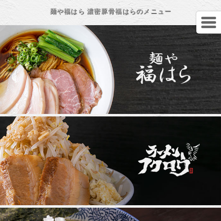
麺や福はら 濃密豚骨福はらのメニュー